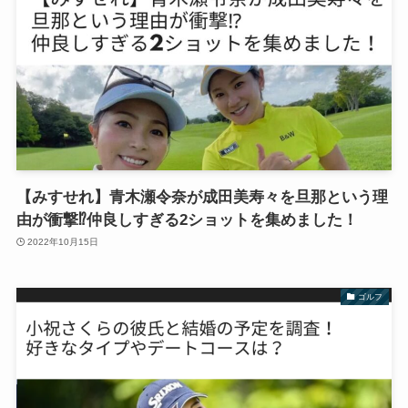
【みすせれ】青木瀬令奈が成田美寿々を旦那という理
由が衝撃⁉︎仲良しすぎる2ショットを集めました！
2022年10月15日
ゴルフ