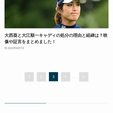
大西葵と大江順一キャディの処分の理由と経緯は？映
像や証言をまとめました！
2022年8月7日
1
2
3
4
...
6