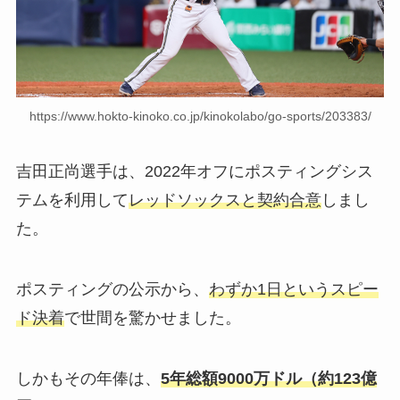
https://www.hokto-kinoko.co.jp/kinokolabo/go-sports/203383/
吉田正尚選手は、2022年オフにポスティングシス
テムを利用して
レッドソックスと契約合意
しまし
た。
ポスティングの公示から、
わずか1日というスピー
ド決着
で世間を驚かせました。
しかもその年俸は、
5年総額9000万ドル（約123億