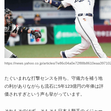
https://news.yahoo.co.jp/articles/7e86c04a0e72f88b8610eaa3971
たぐいまれな打撃センスを持ち、守備力を補う地
の利がありながらも流石に5年123億円の年俸は評
価されすぎという声も挙がっています。