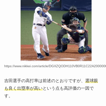
https://www.nikkei.com/article/DGXZQODH110VB0R11C22A200000
吉田選手の高打率は前述のとおりですが、
選球眼
も良く出塁率が高い
という点も高評価の一因で
す。