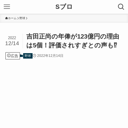
Sブロ
ホーム
野球
吉田正尚の年俸が123億円の理由
2022
12/14
は5個！評価されすぎとの声も⁉︎
広告
2022年12月14日
野球