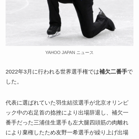
YAHOO JAPAN ニュース
2022年3月に行われる世界選手権では
補欠二番手
で
した。
代表に選ばれていた羽生結弦選手が北京オリンピ
ック中の右足首の捻挫により出場辞退し、補欠一
番手だった三浦佳生選手も左大腿四頭筋の肉離れ
により棄権したため友野一希選手が繰り上げ出場