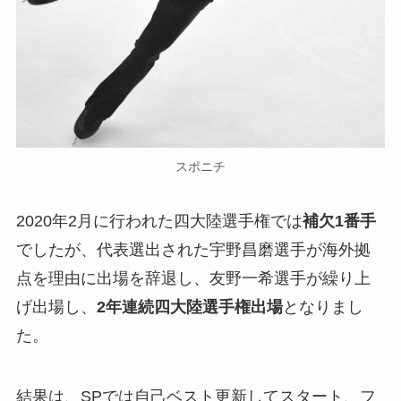
スポニチ
2020年2月に行われた四大陸選手権では
補欠1番手
でしたが、代表選出された宇野昌磨選手が海外拠
点を理由に出場を辞退し、友野一希選手が繰り上
げ出場し、
2年連続四大陸選手権出場
となりまし
た。
結果は、SPでは自己ベスト更新してスタート、フ