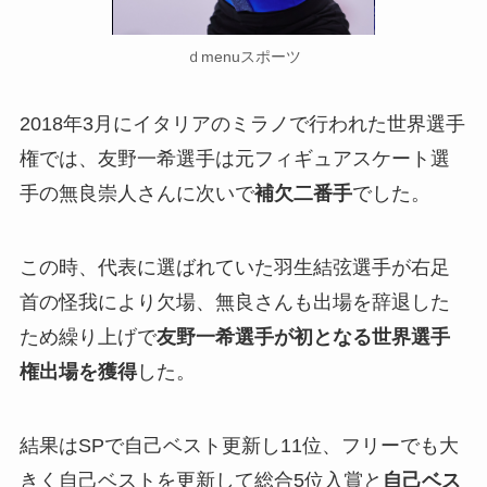
ｄmenuスポーツ
2018年3月にイタリアのミラノで行われた世界選手
権では、友野一希選手は元フィギュアスケート選
手の無良崇人さんに次いで
補欠二番手
でした。
この時、代表に選ばれていた羽生結弦選手が右足
首の怪我により欠場、無良さんも出場を辞退した
ため繰り上げで
友野一希選手が初となる世界選手
権出場を獲得
した。
結果はSPで自己ベスト更新し11位、フリーでも大
きく自己ベストを更新して総合5位入賞と
自己ベス