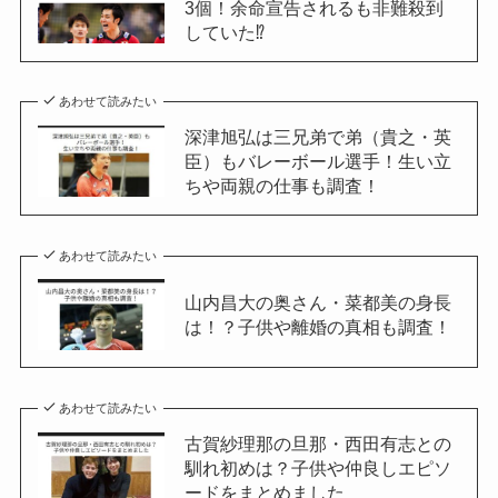
3個！余命宣告されるも非難殺到
していた⁉︎
あわせて読みたい
深津旭弘は三兄弟で弟（貴之・英
臣）もバレーボール選手！生い立
ちや両親の仕事も調査！
あわせて読みたい
山内昌大の奥さん・菜都美の身長
は！？子供や離婚の真相も調査！
あわせて読みたい
古賀紗理那の旦那・西田有志との
馴れ初めは？子供や仲良しエピソ
ードをまとめました