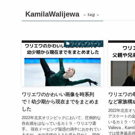
KamilaWalijewa
– tag –
フィギュアスケート
ワリエワのかわいい画像を時系列
ワリエワの
で！幼少期から現在までをまとめま
など家族構
した
2022年北京
アスケートの
2022年北京オリンピックにおいて、圧倒的な
いるカミラ・ワリエワ
存在感をはなっているカミラ・ワリエワ選
Valieva，Kam
手。 現在ドーピング疑惑の渦中におかれてい
では世界最高
ますが、その天使のような見た目から、国内