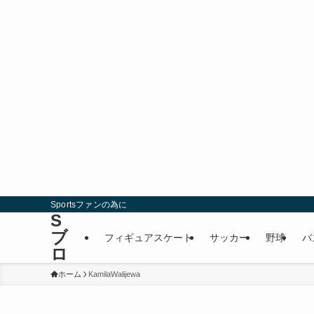
Sportsファンの為に
S
ブ
フィギュアスケート
サッカー
野球
バ
ロ
ホーム
KamilaWalijewa