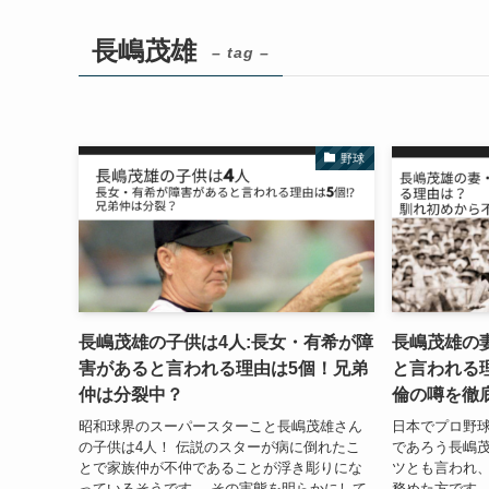
長嶋茂雄
– tag –
野球
長嶋茂雄の子供は4人:長女・有希が障
長嶋茂雄の
害があると言われる理由は5個！兄弟
と言われる
仲は分裂中？
倫の噂を徹
昭和球界のスーパースターこと長嶋茂雄さん
日本でプロ野
の子供は4人！ 伝説のスターが病に倒れたこ
であろう長嶋茂
とで家族仲が不仲であることが浮き彫りにな
ツとも言われ、
っているそうです。 その実態を明らかにして
務めた方です。