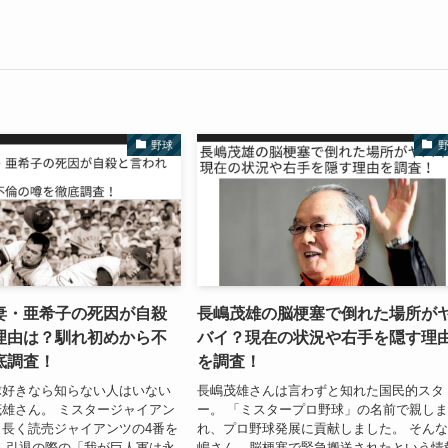
野球
妻・亜希子の死因が自殺
長嶋茂雄の脳梗塞で倒れた場所が
理由は？馴れ初めから不
バイ？現在の状況や右手を隠す理
底調査！
を調査！
球好きなら知らない人はいない
長嶋茂雄さんは言わずと知れた国民的スタ
雄さん。 ミスタージャイアン
ー。 「ミスタープロ野球」の名前で親し
長く読売ジャイアンツの4番を
れ、プロ野球発展に貢献しました。 そん
 引退の際の「我が巨人軍は永
嶋さん、脳梗塞で緊急搬送されたという情