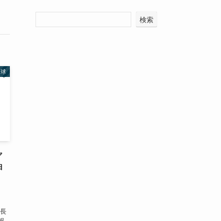
検索
野球
ヤ
由
ま
な長
報