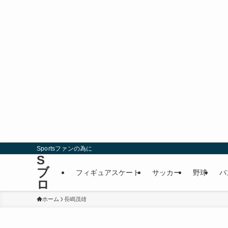
Sportsファンの為に
S
ブ
フィギュアスケート
サッカー
野球
バ
ロ
ホーム
長嶋茂雄