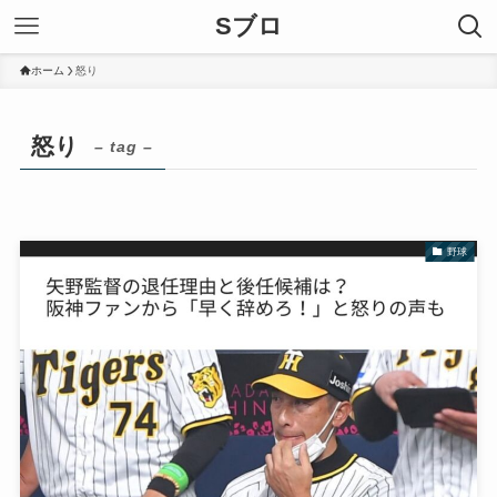
Sブロ
ホーム
怒り
怒り
– tag –
野球