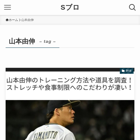
Sブロ
ホーム
山本由伸
山本由伸
– tag –
野球