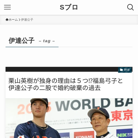
Sブロ
ホーム
伊達公子
伊達公子
– tag –
野球