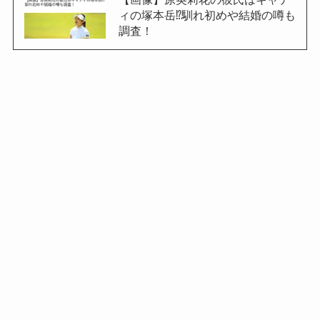
ィの塚本岳⁉︎馴れ初めや結婚の噂も
調査！