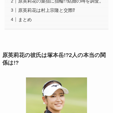
原英莉花の薬指に指輪!?結婚の噂を調査。
原英莉花は村上宗隆と交際⁉︎
まとめ
原英莉花の彼氏は塚本岳!?2人の本当の関
係は!?