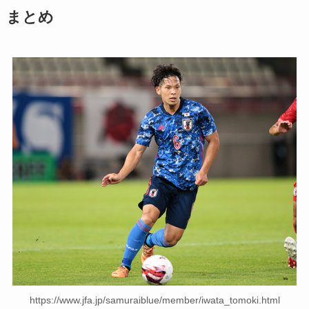
まとめ
https://www.jfa.jp/samuraiblue/member/iwata_tomoki.html