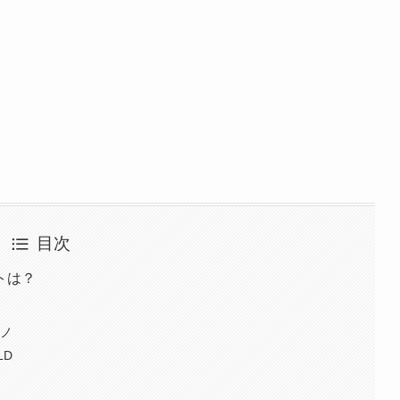
目次
トは？
ズノ
LD