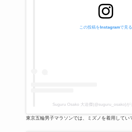
この投稿をInstagramで見
Suguru Osako 大迫傑(@suguru_osak
東京五輪男子マラソンでは、ミズノを着用してい