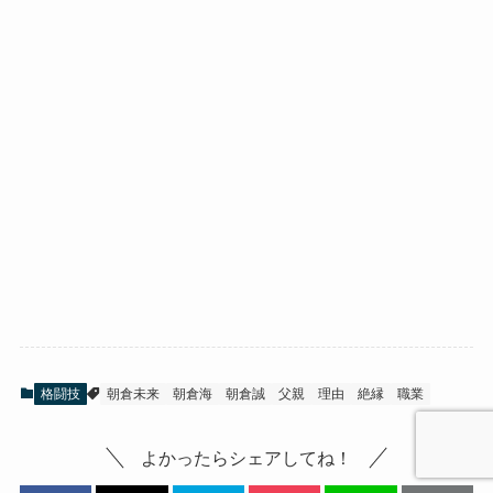
格闘技
朝倉未来
朝倉海
朝倉誠
父親
理由
絶縁
職業
よかったらシェアしてね！