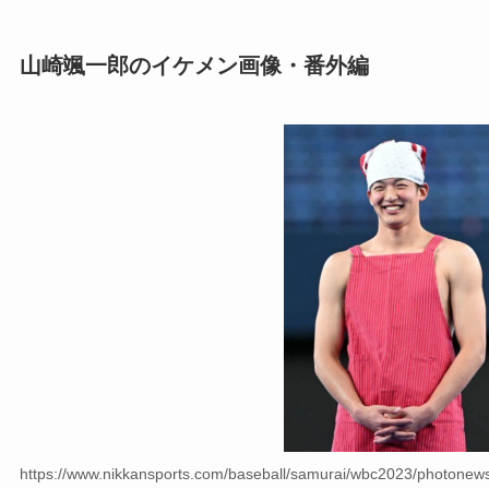
山崎颯一郎のイケメン画像・番外編
https://www.nikkansports.com/baseball/samurai/wbc2023/photon