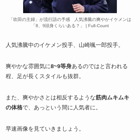
「吹田の主婦」が流行語の予感 人気沸騰の爽やかイケメンは
「8、9頭身くらいある？」 | Full-Count
人気沸騰中のイケメン投手、山崎颯一郎投手。
爽やかな雰囲気に
8~9等身
あるのではと言われる
程、足が長くスタイルも抜群。
また、爽やかさとは相反するような
筋肉ムキムキ
の体格
で、あっという間に人気者に。
早速画像を見ていきましょう。