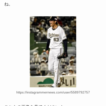
ね。
https://instagrammernews.com/user/5589792757