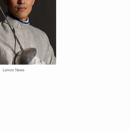
Lemon News
社