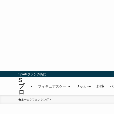
Sportsファンの為に
S
ブ
フィギュアスケート
サッカー
野球
バ
ロ
ホーム
フェンシング