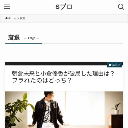
Sブロ
ホーム
衰退
衰退
– tag –
格闘技