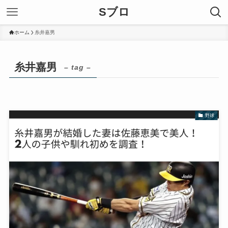
Sブロ
ホーム
糸井嘉男
糸井嘉男
– tag –
野球