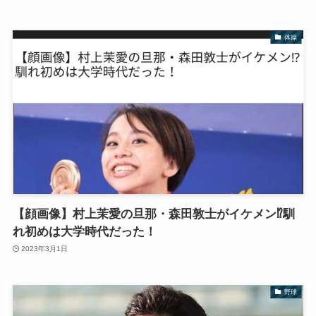
体操
【顔画像】村上茉愛の旦那・森田敦士がイケメン⁉︎馴
れ初めは大学時代だった！
2023年3月1日
野球