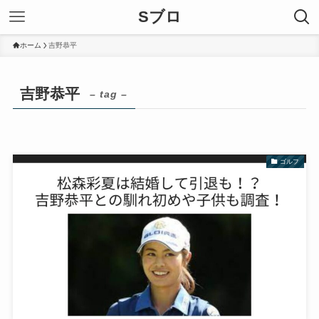
Sブロ
ホーム
吉野恭平
吉野恭平
– tag –
ゴルフ