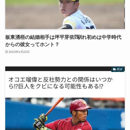
板東湧梧の結婚相手は坪平芽依⁉︎馴れ初めは中学時代
からの彼女ってホント？
2023年1月22日
野球