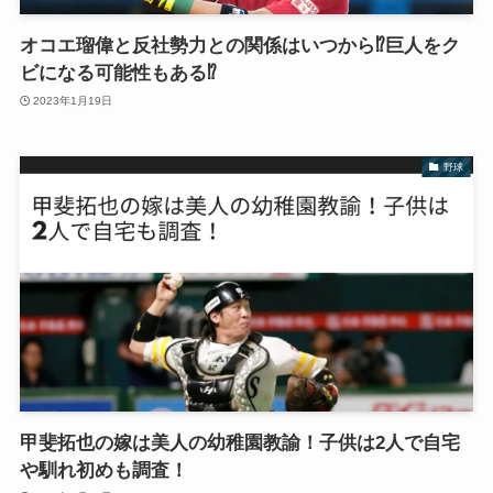
オコエ瑠偉と反社勢力との関係はいつから⁉︎巨人をク
ビになる可能性もある⁉︎
2023年1月19日
野球
甲斐拓也の嫁は美人の幼稚園教諭！子供は2人で自宅
や馴れ初めも調査！