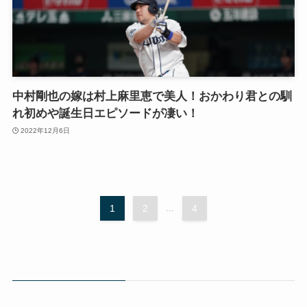
中村剛也の嫁は村上麻里恵で美人！おかわり君との馴
れ初めや誕生日エピソードが凄い！
2022年12月6日
1
2
...
4