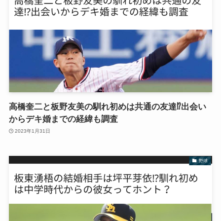
高橋奎二と板野友美の馴れ初めは共通の友達⁉︎出会い
からデキ婚までの経緯も調査
2023年1月31日
野球