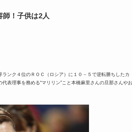
容師！子供は2人
界ランク４位のＲＯＣ（ロシア）に１０－５で逆転勝ちしたカ
代表理事を務める“マリリン”こと本橋麻里さんの旦那さんや