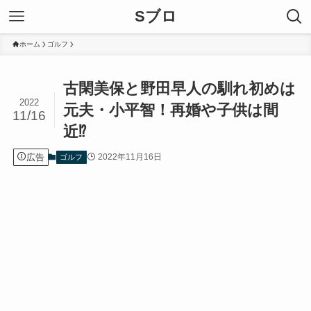
Sブロ
ホーム
ゴルフ
古閑美保と野田早人の馴れ初めは
2022
元夫・小平智！再婚や子供は間
11/16
近⁉︎
広告
2022年11月16日
ゴルフ