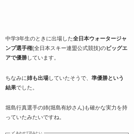
中学3年生のときに出場した
全日本ウォータージャ
ンプ選手権
(全日本スキー連盟公式競技)の
ビッグエ
アで優勝
しています。
ちなみに
姉も出場
していたそうで、
準優勝という
結果
でした。
堀島行真選手の姉(堀島有紗さん)も確かな実力を持
っていたみたいですね。
あわせて読みたい