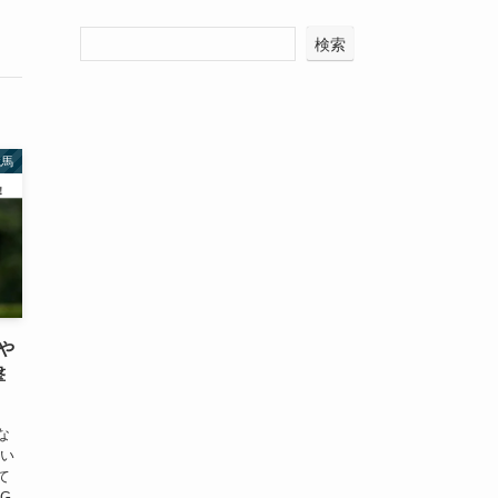
検索
競馬
や
撃
な
てい
て
G