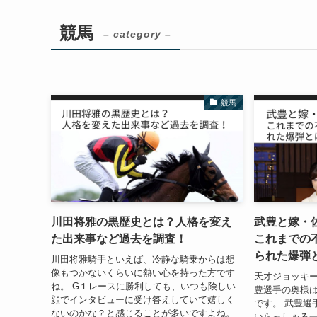
競馬
– category –
競馬
川田将雅の黒歴史とは？人格を変え
武豊と嫁・
た出来事など過去を調査！
これまでの
られた爆弾
川田将雅騎手といえば、冷静な騎乗からは想
像もつかないくらいに熱い心を持った方です
天才ジョッキ
ね。 G１レースに勝利しても、いつも険しい
豊選手の奥様
顔でインタビューに受け答えしていて嬉しく
です。 武豊選
ないのかな？と感じることが多いですよね。
いらっしゃる一