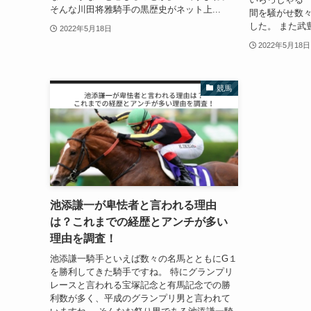
そんな川田将雅騎手の黒歴史がネット上...
間を騒がせ数
した。 また武
2022年5月18日
2022年5月18日
競馬
池添謙一が卑怯者と言われる理由
は？これまでの経歴とアンチが多い
理由を調査！
池添謙一騎手といえば数々の名馬とともにG１
を勝利してきた騎手ですね。 特にグランプリ
レースと言われる宝塚記念と有馬記念での勝
利数が多く、平成のグランプリ男と言われて