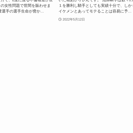
々の女性問題で世間を賑わせま
１を勝利し騎手としても実績十分で、しか
豊選手の選手生命が脅か...
イケメンとあってモテることは容易に予...
2022年5月12日