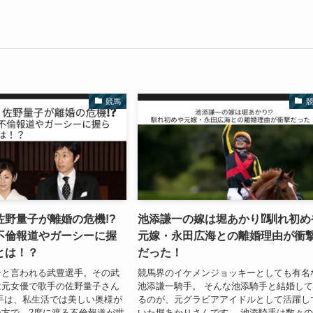
競馬
佐野量子が離婚の危機!?
池添謙一の嫁は堀あかり⁉︎馴れ初め
不倫報道やガーシーに握
元嫁・永田広海との離婚理由が衝
とは！？
だった！
ーと言われる武豊選手。その武
競馬界のイケメンジョッキーとしても有名
は元女優で歌手の佐野量子さん
池添謙一騎手。 そんな池添騎手と結婚し
手は、私生活では美しい奥様が
るのが、元グラビアアイドルとして活躍し
方で、2度に渡る不倫報道が世
いた堀あかりさんです。 池添騎手は数々の