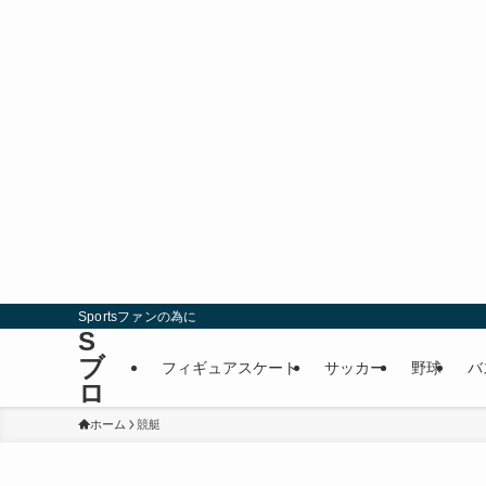
Sportsファンの為に
S
ブ
フィギュアスケート
サッカー
野球
バ
ロ
ホーム
競艇