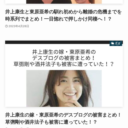
井上康生と東原亜希の馴れ初めから離婚の危機までを
時系列でまとめ！一目惚れで押しかけ同棲へ！？
2023年4月28日
柔道
井上康生の嫁・東原亜希のデスブログの被害まとめ！
草彅剛や酒井法子も被害に遭っていた！？