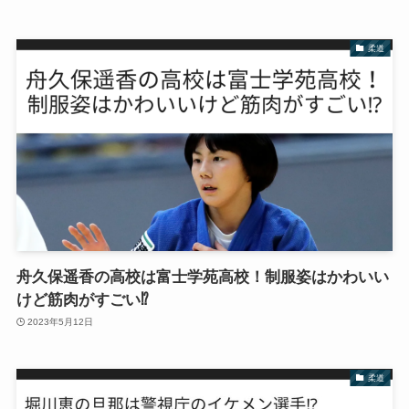
柔道
舟久保遥香の高校は富士学苑高校！制服姿はかわいい
けど筋肉がすごい⁉︎
2023年5月12日
柔道