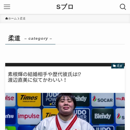
Sブロ
ホーム
柔道
柔道
– category –
柔道