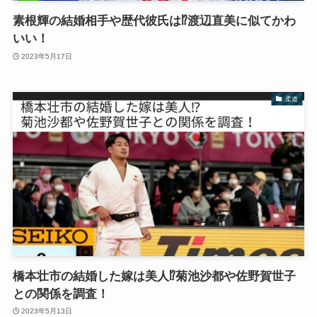
素根輝の結婚相手や歴代彼氏は⁉︎渡辺直美に似てかわ
いい！
2023年5月17日
柔道
橋本壮市の結婚した嫁は美人⁉︎菊池沙都や佐野賀世子
との関係を調査！
2023年5月13日